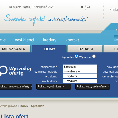
Dziś jest:
Piątek
, 07 sierpnień 2026
MIESZKANIA
DOMY
DZIAŁKI
L
Sprzedaż
Wynajem
miejscowość
pow. dzia
dzielnica - osiedle
pow. całkow
typ domu
cena ofert
rok budowy
ce
Pokaż najnowsze oferty »
Pokaż wyróżnione »
Pokaż wszystkie oferty »
Strona główna
›
DOMY - Sprzedaż
Lista ofert