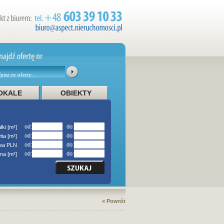
OKALE
OBIEKTY
od:
do:
łki [m²]
od:
do:
ita [m²]
od:
do:
owa PLN
od:
do:
na [m²]
« Powrót