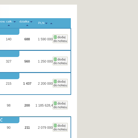
pow. całk.
działka
PLN
140
688
1 590 000
327
560
1 250 000
215
1 437
2 200 000
98
200
1 185 628,41
90
211
2 079 000