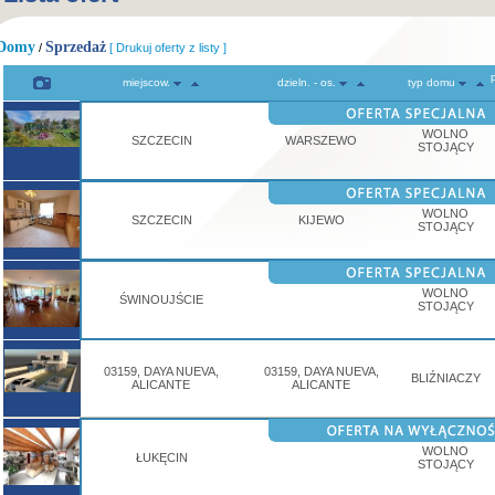
Domy
Sprzedaż
/
[ Drukuj oferty z listy ]
miejscow.
dzieln. - os.
typ domu
WOLNO
SZCZECIN
WARSZEWO
STOJĄCY
WOLNO
SZCZECIN
KIJEWO
STOJĄCY
WOLNO
ŚWINOUJŚCIE
STOJĄCY
03159, DAYA NUEVA,
03159, DAYA NUEVA,
BLIŹNIACZY
ALICANTE
ALICANTE
WOLNO
ŁUKĘCIN
STOJĄCY