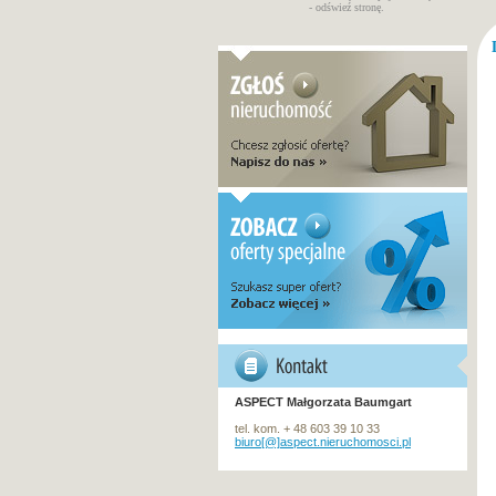
- odświeź stronę.
ASPECT Małgorzata Baumgart
tel. kom. + 48 603 39 10 33
biuro[@]aspect.nieruchomosci.pl