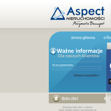
W przygotowaniu.
Zobacz wszystkie »
Aktualnie brak ofert w notesie.
Jeżeli dodałeś ofertę i nie pojawiła się