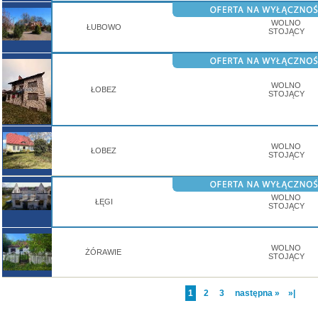
WOLNO
ŁUBOWO
STOJĄCY
WOLNO
ŁOBEZ
STOJĄCY
WOLNO
ŁOBEZ
STOJĄCY
WOLNO
ŁĘGI
STOJĄCY
WOLNO
ŻÓRAWIE
STOJĄCY
1
2
3
następna »
»|